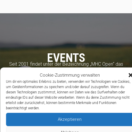
EVENTS
Seit 2001 findet unter der Bezeichnung „MHC Open“ das
alljährliche Golfturnier rund um den MHC statt. Seit dem
Cookie-Zustimmung verwalten
Jahr 2014 unter der Schirmherrschaft
der MHC Stiftung…
Um dir ein optimales Erlebnis zu bieten, verwenden wir Technologien wie Cookies,
um Geräteinformationen zu speichern und/oder darauf zuzugreifen. Wenn du
diesen Technologien zustimmst, können wir Daten wie das Surfverhalten oder
Mehr
eindeutige IDs auf dieser Website verarbeiten. Wenn du deine Zustimmung nicht
erteilst oder zurückziehst, können bestimmte Merkmale und Funktionen
beeinträchtigt werden.
Akzeptieren