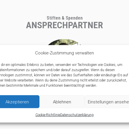
Stiften & Spenden
ANSPRECHPARTNER
Cookie-Zustimmung verwalten
dir ein optimales Erlebnis zu bieten, verwenden wir Technologien wie Cookies, um
äteinformationen zu speichern und/oder darauf zuzugreifen. Wenn du diesen
hnologien zustimmst, können wir Daten wie das Surfverhalten oder eindeutige IDs auf
ser Website verarbeiten. Wenn du deine Zustimmung nicht erteilst oder zurückziehst,
nen bestimmte Merkmale und Funktionen beeinträchtigt werden.
JÖRG KÖSTER
GESCHÄFTSFÜHRER
Akzeptieren
Ablehnen
Einstellungen anseh
Cookie-Richtlinie
Datenschutzerklärung