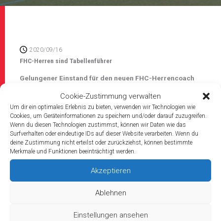
2020/09/16
FHC-Herren sind Tabellenführer
Gelungener Einstand für den neuen FHC-Herrencoach
Sebastian Blink – 4:0-Heimsieg im Nacholspiel gegen
Cookie-Zustimmung verwalten
Mainz
Um dir ein optimales Erlebnis zu bieten, verwenden wir Technologien wie
„Beim Harvestehuder THC tun sich viele Mannschaften schwer,
Cookies, um Geräteinformationen zu speichern und/oder darauf zuzugreifen.
da hätten wir auch mit dem Unentschieden leben können,
Wenn du diesen Technologien zustimmst, können wir Daten wie das
wobei es natürlich immer schöner ist zu gewinnen“, war die
Surfverhalten oder eindeutige IDs auf dieser Website verarbeiten. Wenn du
Freude bei MHC-Damencoach Nicklas Benecke groß,
deine Zustimmung nicht erteilst oder zurückziehst, können bestimmte
schließlich nutzte sein Team eine drei Sekunden vor Spielende
Merkmale und Funktionen beeinträchtigt werden.
ausgesprochene Strafecke letztlich zum Sieg in letzter Sekunde,
als bei der gespielten Variante die Kugel wieder bei der
Akzeptieren
Herausgeberin Charlotte Gerstenhöfer landete, die HTHC-
Torhüterin Rosa Krüger zum alles entscheidenden 1:0 (0:0)-
Ablehnen
Sieg überwand. Auch wenn der Auswärtssieg in Hamburg erst
ganz am Ende der Begegnung zustande kam sah Benecke die
Einstellungen ansehen
drei Punkte als verdienten Lohn für sein Team an. „Dass dieser