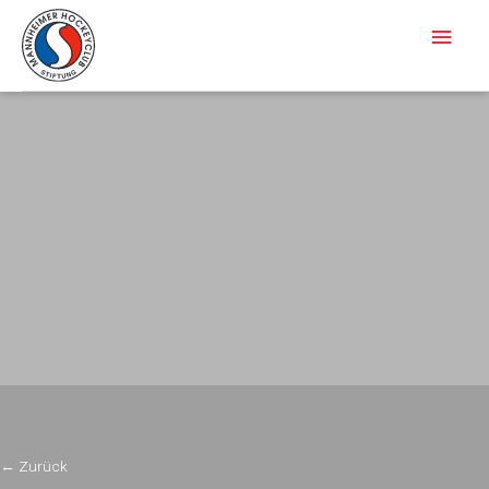
Haup
←
Zurück