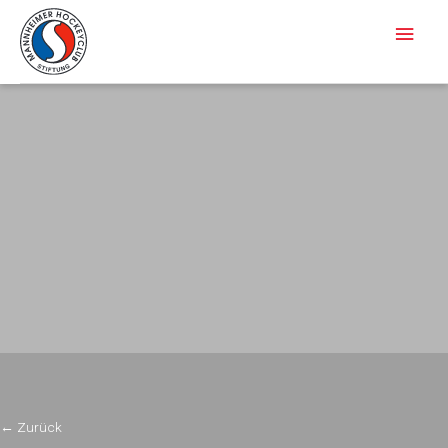
Haup
←
Zurück