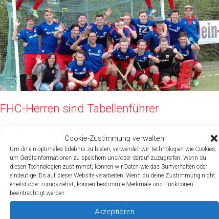
FHC-Herren sind Tabellenführer
Cookie-Zustimmung verwalten
Allgemein
/
Thorsten
Um dir ein optimales Erlebnis zu bieten, verwenden wir Technologien wie Cookies,
um Geräteinformationen zu speichern und/oder darauf zuzugreifen. Wenn du
Gelungener Einstand für den neuen FHC-Herrencoach Sebastian Blink –
diesen Technologien zustimmst, können wir Daten wie das Surfverhalten oder
eindeutige IDs auf dieser Website verarbeiten. Wenn du deine Zustimmung nicht
4:0-Heimsieg im Nacholspiel gegen Mainz
erteilst oder zurückziehst, können bestimmte Merkmale und Funktionen
beeinträchtigt werden.
FHC-
Weiterlesen »
Herren
Akzeptieren
sind