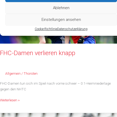
Tabellenführer
Ablehnen
Einstellungen ansehen
Cookie-Richtlinie
Datenschutzerklärung
FHC-Damen verlieren knapp
Allgemein
/
Thorsten
FHC-Damen tun sich im Spiel nach vorne schwer – 0:1-Heimniederlage
gegen den NHTC
FHC-
Weiterlesen »
Damen
verlieren