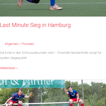
Last Minute Sieg in Hamburg
Allgemein
/
Thorsten
Die Ecke in den Schlusssekunden sitzt – Charlotte Gerstenhöfer sorgt für
späten Siegesjubel!
Last
Weiterlesen »
Minute
Sieg
in
Hamburg